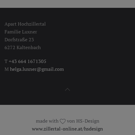
Apart Hochzillertal
Familie Luxner
Dorfstraße 23
6272 Kaltenbach
T
+43 664 1671305
M
helga.luxner@gmail.com
made with
von HS-Design
www.zillertal-online.at/hsdesign