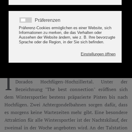
Winterurlaub in unserem
Apart Hochzillertal in
Kaltenbach
I
n Kaltenbach befindet sich die Talstation des Ski-
Dorados Hochfügen-Hochzillertal. Unter der
Bezeichnung "The best connection" eröffnen sich
dem Wintersportler bestens präparierte Pisten bis nach
Hochfügen. Zwei Achtergondelbahnen sorgen dafür, dass
es morgens keine Wartezeiten mehr gibt. Eine besondere
Attraktion für alle Wintersportler ist der Nachtskilauf, der
zweimal in der Woche angeboten wird. An der Talstation